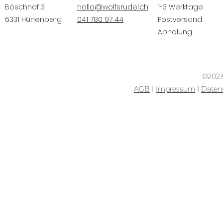
Böschhof 3
hallo@wolfsrudel.ch
1-3 Werktage
6331 Hünenberg
041 780 97 44
Postversand
Abholung
©2023
AGB
I
Impressum
I
Daten