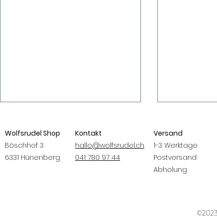
Wolfsrudel Shop
Kontakt
Versand
Böschhof 3
hallo@wolfsrudel.ch
1-3 Werktage
6331 Hünenberg
041 780 97 44
Postversand
ALUMINE
Abholung
Meat&Treat
Trainingswürste
©2023