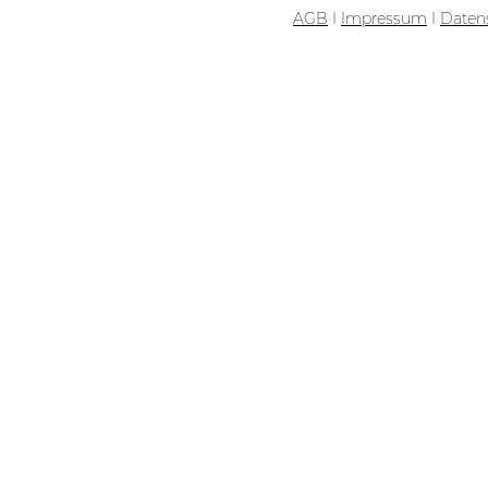
AGB
I
Impressum
I
Daten