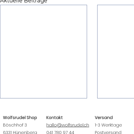
Aktuelle Beiträge
Wolfsrudel Shop
Kontakt
Versand
Böschhof 3
hallo@wolfsrudel.ch
1-3 Werktage
6331 Hünenberg
041 780 97 44
Postversand
ALUMINE