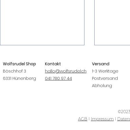
Wolfsrudel Shop
Kontakt
Versand
Böschhof 3
hallo@wolfsrudel.ch
1-3 Werktage
6331 Hünenberg
041 780 97 44
Postversand
ALUMINE
Abholung
Meat&Treat
Trainingswürste
©2023
AGB
I
Impressum
I
Daten