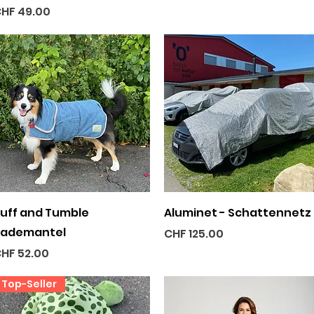
reis
HF 49.00
Schnellansicht
Schnellansicht
uff and Tumble
Aluminet - Schattennetz
ademantel
Preis
CHF 125.00
reis
HF 52.00
Top-Seller