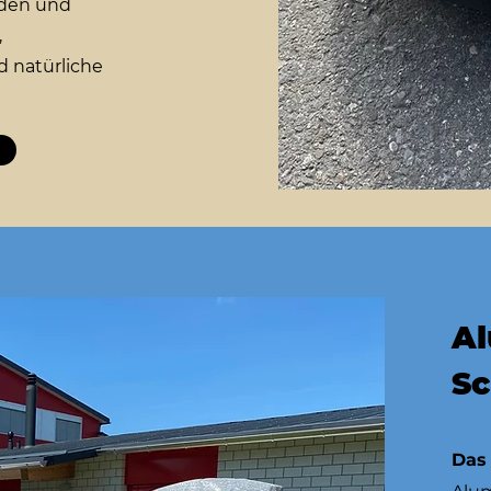
rden und
,
d natürliche
Al
Sc
Das