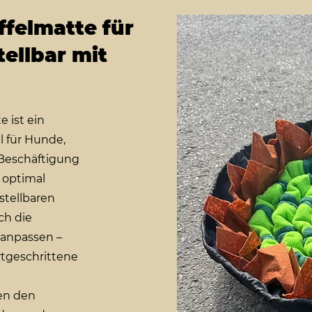
felmatte für
ellbar mit
 ist ein
el für Hunde,
 Beschäftigung
 optimal
stellbaren
ch die
l anpassen –
ortgeschrittene
en den