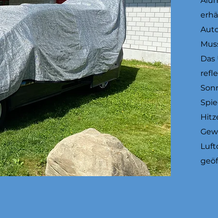
Alum
erhä
Auto
Mus
Das 
refl
Sonn
Spie
Hitz
Gewe
Luft
geöf