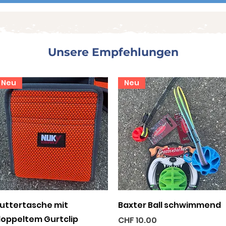
Unsere Empfehlungen
Neu
Neu
Schnellansicht
Schnellansicht
uttertasche mit
Baxter Ball schwimmend
oppeltem Gurtclip
Preis
CHF 10.00