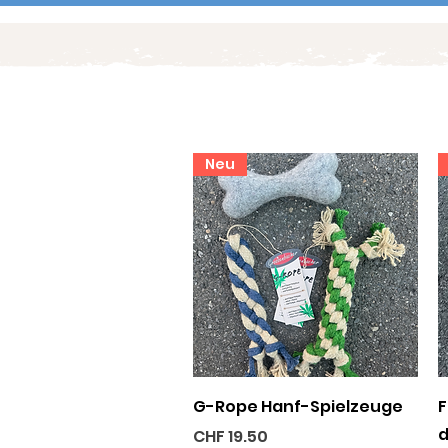
Neu
Schnellansicht
G-Rope Hanf-Spielzeuge
F
d
Preis
CHF 19.50