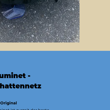
uminet -
hattennetz
 Original