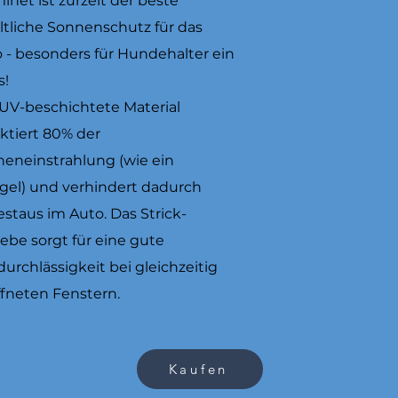
inet ist zurzeit der beste
ltliche Sonnenschutz für das
 - besonders für Hundehalter ein
s!
UV-beschichtete Material
ektiert 80% der
eneinstrahlung (wie ein
gel) und verhindert dadurch
estaus im Auto. Das Strick-
be sorgt für eine gute
durchlässigkeit bei gleichzeitig
fneten Fenstern.
Kaufen