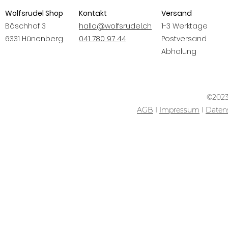
Wolfsrudel Shop
Kontakt
Versand
Böschhof 3
hallo@wolfsrudel.ch
1-3 Werktage
6331 Hünenberg
041 780 97 44
Postversand
Abholung
©2023
AGB
I
Impressum
I
Daten