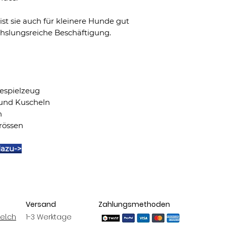
ist sie auch für kleinere Hunde gut
hslungsreiche Beschäftigung.
espielzeug
 und Kuscheln
h
rössen
dazu->
Versand
Zahlungsmethoden
el.ch
1-3 Werktage