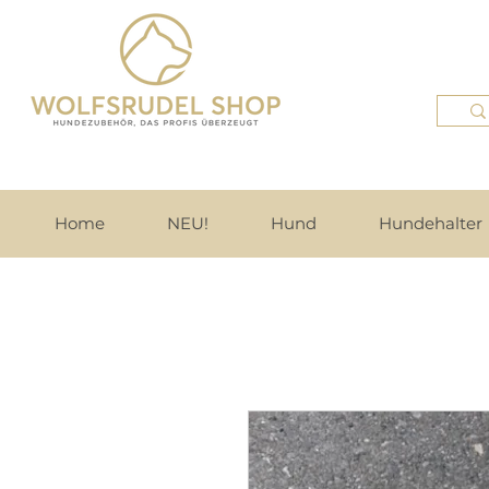
Home
NEU!
Hund
Hundehalter