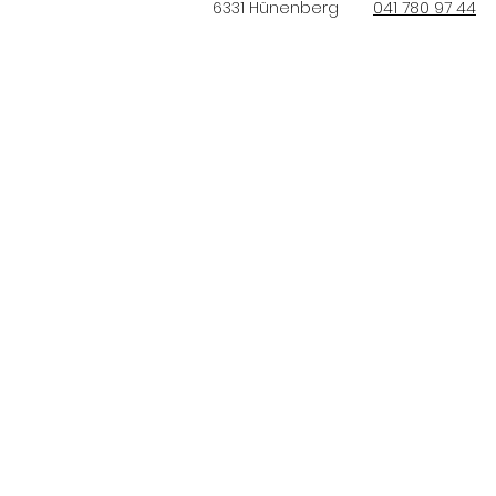
6331 Hünenberg
041 780 97 44