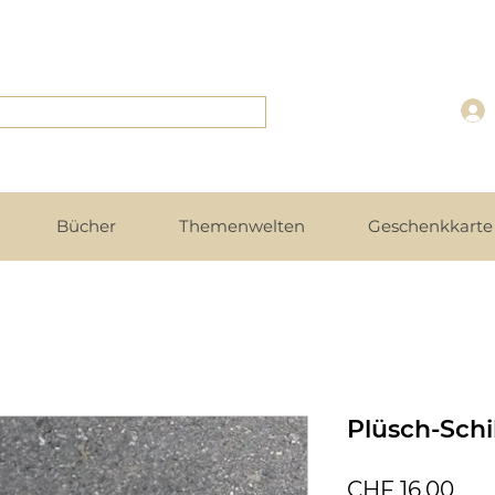
Bücher
Themenwelten
Geschenkkarte 
Plüsch-Schi
Pre
CHF 16.00