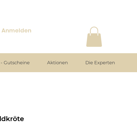
Anmelden
- Gutscheine
Aktionen
Die Experten
ldkröte
is