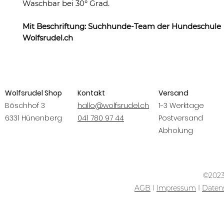
Waschbar bei 30° Grad.
Mit Beschriftung: Suchhunde-Team der Hundeschule
Wolfsrudel.ch
Wolfsrudel Shop
Kontakt
Versand
Böschhof 3
hallo@wolfsrudel.ch
1-3 Werktage
6331 Hünenberg
041 780 97 44
Postversand
Abholung
©2023
AGB
I
Impressum
I
Daten