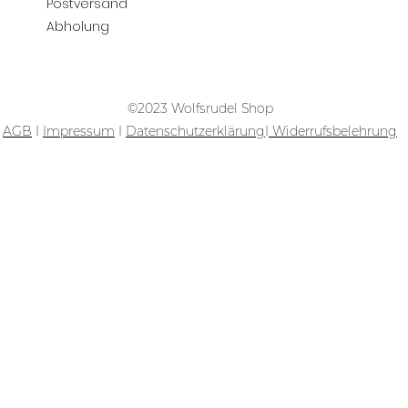
Postversand
Abholung
©2023 Wolfsrudel Shop
AGB
I
Impressum
I
Datenschutzerklärung
I
Widerrufsbelehrung