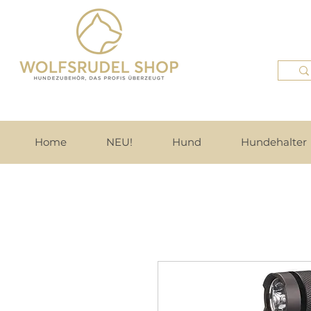
Home
NEU!
Hund
Hundehalter