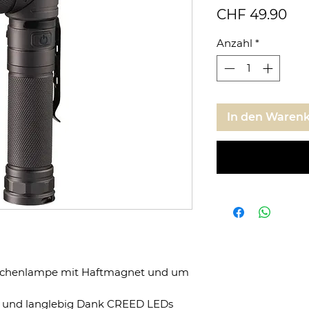
Pre
CHF 49.90
Anzahl
*
In den Waren
schenlampe mit Haftmagnet und um
f
nt und langlebig Dank CREED LEDs