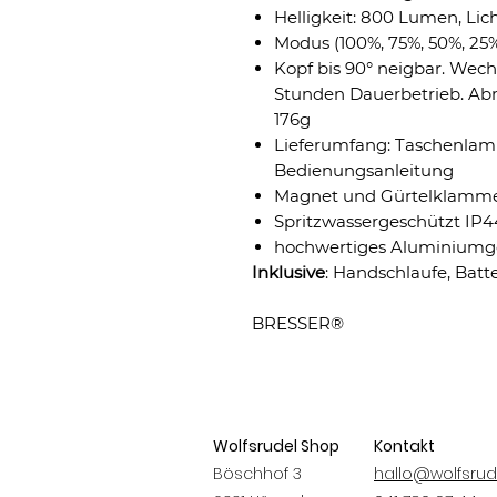
Helligkeit: 800 Lumen, Lich
Modus (100%, 75%, 50%, 25%
Kopf bis 90° neigbar. Wech
Stunden Dauerbetrieb. Ab
176g
Lieferumfang: Taschenlam
Bedienungsanleitung
Magnet und Gürtelklamm
Spritzwassergeschützt IP4
hochwertiges Aluminium
Inklusive
: Handschlaufe, Batt
BRESSER®
Wolfsrudel Shop
Kontakt
Böschhof 3
hallo@wolfsrud