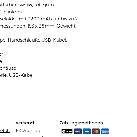
tfarben: weiss, rot, grün
, blinken)
selakku mit 2200 mAh für bis zu 2
messungen: 153 x 28mm, Gewicht:
pe, Handschlaufe, USB-Kabel,
er
4
gehäuse
erie, USB-Kabel
Versand
Zahlungsmethoden
el.ch
1-3 Werktage