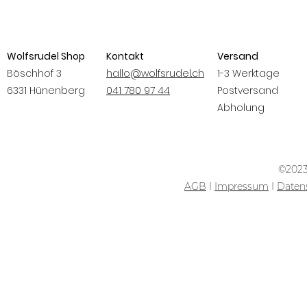
Wolfsrudel Shop
Kontakt
Versand
Böschhof 3
hallo@wolfsrudel.ch
1-3 Werktage
6331 Hünenberg
041 780 97 44
Postversand
Abholung
©2023
AGB
I
Impressum
I
Daten