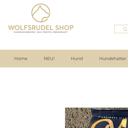
Home
NEU!
Hund
Hundehalter