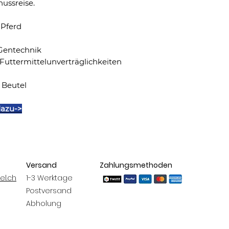
ussreise.
(E8; Natriumseleni
Methionin (3c301)
 Pferd
Gentechnik
 Futtermittelunverträglichkeiten
 Beutel
dazu->
Versand
Zahlungsmethoden
el.ch
1-3 Werktage
Postversand
Abholung