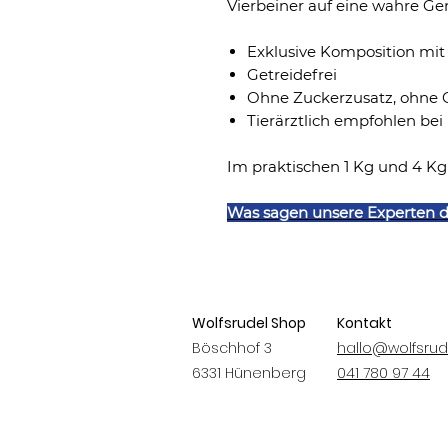
Vierbeiner auf eine wahre Gen
Exklusive Komposition mit
Getreidefrei
Ohne Zuckerzusatz, ohne 
Tierärztlich empfohlen bei
Im praktischen 1 Kg und 4 Kg
Was sagen unsere Experten 
Wolfsrudel Shop
Kontakt
Böschhof 3
hallo@wolfsrud
6331 Hünenberg
041 780 97 44