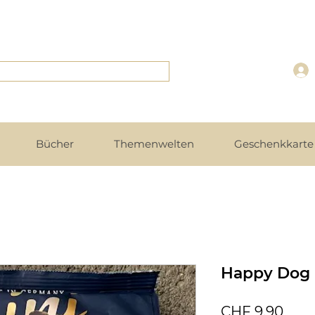
Bücher
Themenwelten
Geschenkkarte 
Happy Dog 
Prei
CHF 9.90