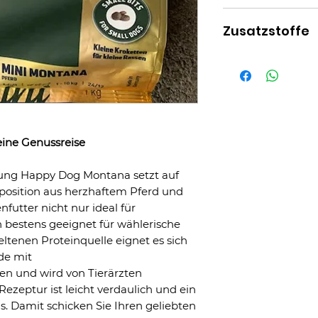
Phosphor 0.4%, Kal
Kartoffel*, Pferdepr
Omega-6 Fettsäur
Zusatzstoffe
Kartoffelprotein*,
0.5%
Rübenmelasseschni
Vitamine/kg: Vitami
Leberhydrolysat, Ra
D3 (3a671) 1200 I.E.
Natriumchlorid, Hef
Tocopherylacetat 
Metabolisierbare E
(Thiaminmononitra
Kcal/kg
(Riboflavin) 6 mg,
(Pyridoxinhydrochl
eine Genussreise
(3a880) 575 mcg,
(3a841) 10 mg, Nia
ung Happy Dog Montana setzt auf
70 mcg, Cholinchl
position aus herzhaftem Pferd und
(3a370) 500 mg, An
nfutter nicht nur ideal für
Tocopherol-Extrak
 bestens geeignet für wählerische
1b306(i). Spurenel
ltenen Proteinquelle eignet es sich
(Eisen(II)sulfat; 
de mit
(E4; Kupfer(II)-su
ten und wird von Tierärzten
Zink (Zinkoxid 3b6
Rezeptur ist leicht verdaulich und ein
(Mangan(II)oxid; 3
. Damit schicken Sie Ihren geliebten
(Kalziumjodat; was