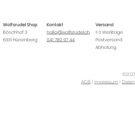
Wolfsrudel Shop
Kontakt
Versand
Böschhof 3
hallo@wolfsrudel.ch
1-3 Werktage
6331 Hünenberg
041 780 97 44
Postversand
Abholung
©2023
AGB
I
Impressum
I
Daten